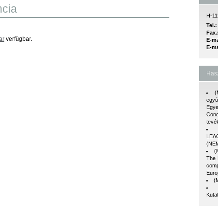
ncia
H-112
Tel.
Fax.
ar
verfügbar.
E-ma
E-ma
Hasz
(
egyú
Egye
Con
tevé
LE
(NE
(
The 
comp
Euro
(
Kuta