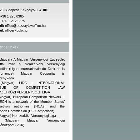
3 Budapest, Kékgolyó u. 4. III/1.
:
+36 1 225 0365
:
+36 1 212 6325
il:
office@bozzaylawoffice.hu
il:
office@bplo.hu
nos linkek
Magyar) A Magyar Versenyjogi Egyesület
ttal mint a Nemzetközi Versenyjogi
sület (Ligue Internationale du Droit de la
currence) Magyar Csoportja is
kenykedik
(Magyar) LIDC – INTERNATIONAL
AGUE OF COMPETITION LAW
MZETKÖZI VERSENYJOGI LIGA
Magyar) European Competition Network –
ECN is a network of the Member States’
etition authorities (NCAs) and the
pean Commission (DG Competition)
Magyar) Nemzetközi Versenyjogi Liga
(Magyar) Magyar Versenyjogi
tóközpont (VKK)